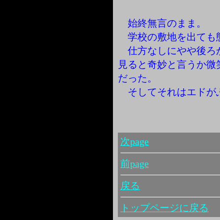
始終無言のまま。
学校の敷地を出ても
仕方なしにやや後ろ
見ると奇妙と言うか微
だった。
そしてそれはエドが
次page
前page
戻る
トップページに戻る