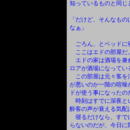
知っているものと同じ
「だけど、そんなもの
なぁ」
ごろん、とベッドに
ここはエドの部屋だ
エドの家は酒場を兼
ロアが酒場になってい
この部屋は元々客を
が悪いのか一階の喧噪
ドが使う事になったの
時刻はすでに深夜と
酔客の声が衰える気配
寝るだけなら、すで
らないのだが、今日に