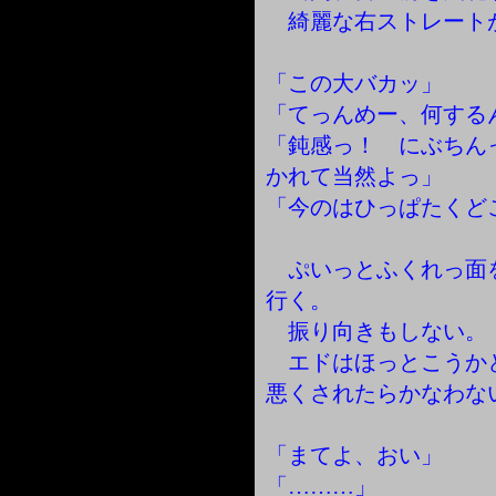
綺麗な右ストレート
「この大バカッ」
「てっんめー、何する
「鈍感っ！ にぶちん
かれて当然よっ」
「今のはひっぱたくど
ぷいっとふくれっ面
行く。
振り向きもしない。
エドはほっとこうか
悪くされたらかなわな
「まてよ、おい」
「………」