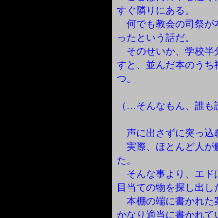
すぐ隣りにある。
何でも教会の司祭が
ったという話だ。
そのせいか、学校半
すと、並んだ本のうち
つ。
（…そんなもん、誰も
声に出さずに突っ込
実際、ほとんど人が
た。
そんな事より、エド
目当ての物を探し出し
本棚の端に書かれた
かなり適当に書かれて