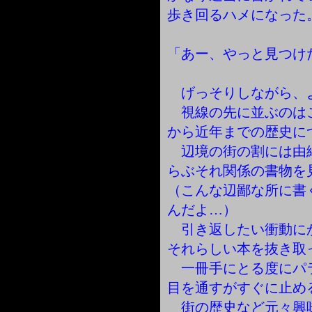
歩き回るハメになった
「あー、やっと見つけ
げっそりしながら、
視線の先に並ぶのは
から近年までの歴史に
辺境の街の割には由
らぶそれ関係の書物を
（こんな辺鄙な所に書
んだよ…）
引き返したい衝動に
それらしい本を抜き取
一冊手にとる度にパ
目を通すがすぐに止め
街の歴史など元々興