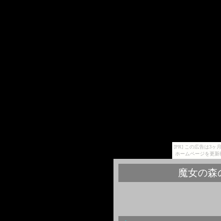
[PR] この広告は
ホームページを更新
魔女の森の