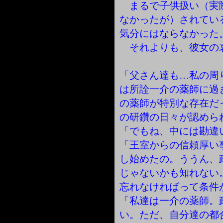
まるで子供扱い（実
なかったが）されてい
気分にはならなかった
それよりも、彼女の
「父さん達も…私の周
は所詮一介の薬師に過
の薬師が特別な存在だ
の研鑽の日々が認めら
「でもね、中には勘違
「王室からの信頼厚い
し始めたの。ううん、
じゃないかも知れない
忘れなければって条件
「私達は一介の薬師。
い。ただ、自分達の都