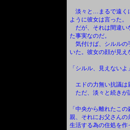
淡々と…まるで遠く
ように彼女は言った。
だが、それは間違い
た事実なのだ。
気付けば、シルルの
いた。彼女の顔が見え
「シルル、見えないよ
エドの力無い抗議は
ただ、淡々と続きが
「中央から離れたこの
親、それにお父さんの
生活する為の住処を作