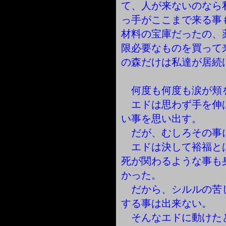
て、人が来ないのなら
っ手がここまで来る事
材料の宝庫だったの、
限必要なものを買って
の森だけは私達が居続
何度も何度も涙が頬
エドは思わず手を伸
い事を思い出す。
だが、むしろその事
エドは決して裕福と
死が関わるような事も
かった。
だから、シルルの苦
する事は出来ない。
そんなエドに動けた