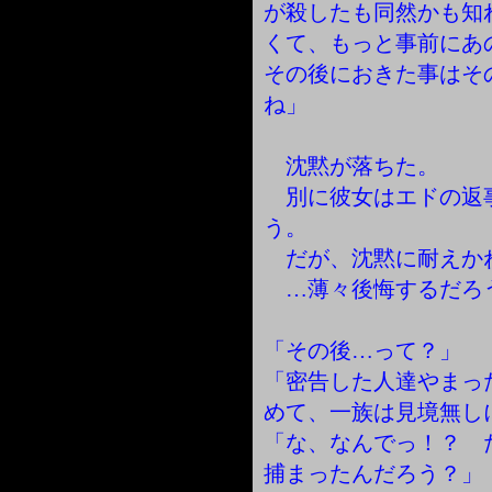
が殺したも同然かも知
くて、もっと事前にあ
その後におきた事はそ
ね」
沈黙が落ちた。
別に彼女はエドの返
う。
だが、沈黙に耐えか
…薄々後悔するだろ
「その後…って？」
「密告した人達やまっ
めて、一族は見境無し
「な、なんでっ！？ 
捕まったんだろう？」