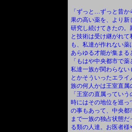
「ずっと…ずっと昔か
果の高い薬を、より新
研究し続けてきたの。
と技術は受け継がれて
も、私達が作れない薬
あらゆる才能が集まる
「もはや中央都市で薬
私達一族が関わらない
とかそういったエライ
族の何人かは王室直属
「王室の直属っていう
時にはその地位を巡っ
の事もあって、中央都
まで一族の独占状態だ
る類の人達。お医者様