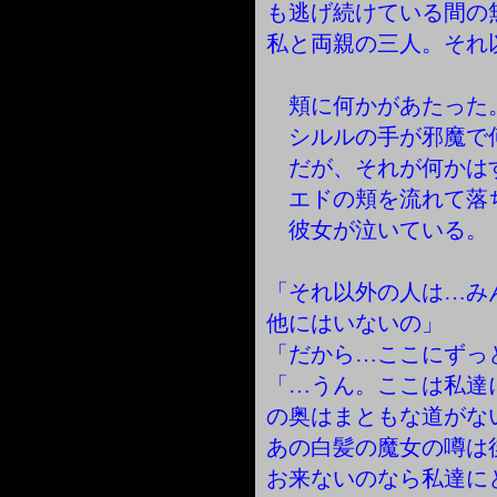
も逃げ続けている間の
私と両親の三人。それ
頬に何かがあたった
シルルの手が邪魔で
だが、それが何かは
エドの頬を流れて落
彼女が泣いている。
「それ以外の人は…み
他にはいないの」
「だから…ここにずっ
「…うん。ここは私達
の奥はまともな道がな
あの白髪の魔女の噂は
お来ないのなら私達に