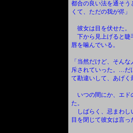
都合の良い法を通そう
くて、ただの我が侭」
彼女は目を伏せた。
下から見上げると睫
唇を噛んでいる。
「当然だけど、そんな
斥されていった。…だ
て勘違いして、あげく
いつの間にか、エド
た。
しばらく、忌まわし
目を閉じて彼女は言っ