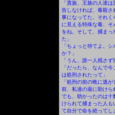
「貴族、王族の人達は
告しなければ、毒殺さ
事になってた。それく
に見える特殊な毒、そ
をね。そして、捕まっ
た」
「ちょっと待てよ。シ
か？」
「うん、誰一人残さず
「だったら、なんで今
は処刑されたって」
「処刑の前の晩に逃が
前、私達の薬に助けら
でも、助かったのは十
けられて捕まった人も
て自分で命を絶ってし