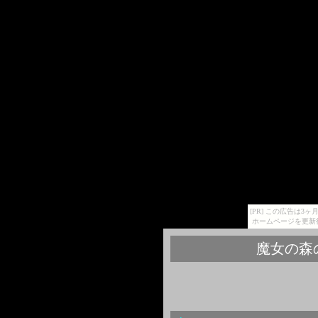
[PR] この広告は
ホームページを更新
魔女の森の