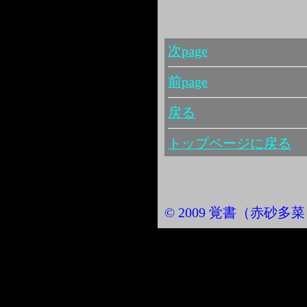
次page
前page
戻る
トップページに戻る
© 2009 覚書（赤砂多菜） Al