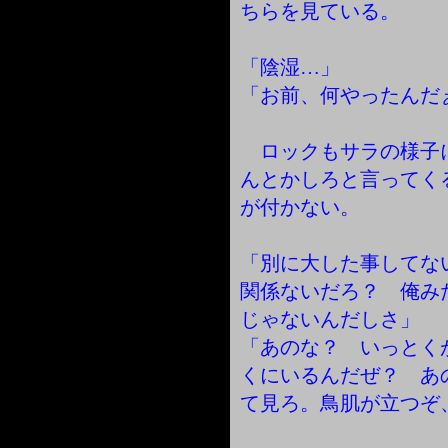
ちらを見ている。
「陰湿…」
「お前、何やったんだ
ロックもサラの様子
んとかしろと言ってく
が付かない。
「別に大した事してな
関係ないだろ？ 俺み
じゃないんだしさ」
「あのな？ いっとく
くにいるんだぜ？ あ
て見ろ。鳥肌が立つぞ