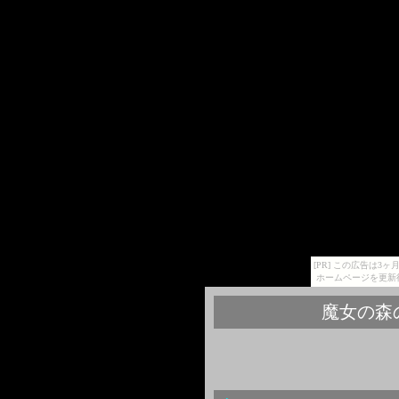
[PR] この広告は
ホームページを更新
魔女の森の