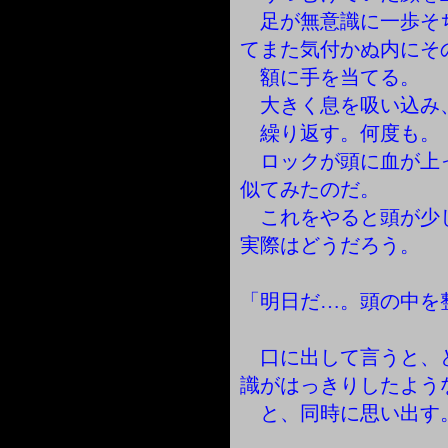
足が無意識に一歩そ
てまた気付かぬ内にそ
額に手を当てる。
大きく息を吸い込み
繰り返す。何度も。
ロックが頭に血が上
似てみたのだ。
これをやると頭が少
実際はどうだろう。
「明日だ…。頭の中を
口に出して言うと、
識がはっきりしたよう
と、同時に思い出す