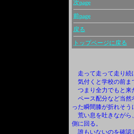
次page
前page
戻る
トップページに戻る
走って走って走り続
気付くと学校の前ま
つまり全力でもと来
ペース配分など当然
った瞬間膝が折れそう
荒い息を吐きながら
側に回る。
誰もいないのを確認