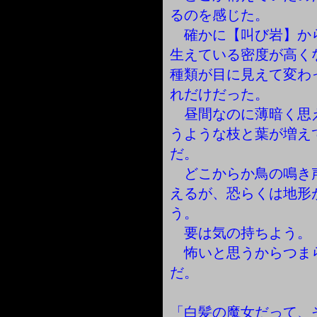
るのを感じた。
確かに【叫び岩】か
生えている密度が高く
種類が目に見えて変わ
れだけだった。
昼間なのに薄暗く思
うような枝と葉が増え
だ。
どこからか鳥の鳴き
えるが、恐らくは地形
う。
要は気の持ちよう。
怖いと思うからつま
だ。
「白髪の魔女だって、