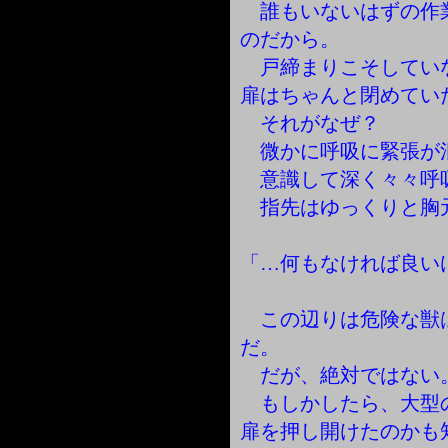
誰もいないはずの作
のだから。
戸締まりこそしてい
扉はちゃんと閉めてい
それがなぜ？
微かに呼吸に緊張が
意識して深く々々呼
指先はゆっくりと胸
「…何もなければ良い
この辺りは危険な獣
だ。
だが、絶対ではない
もしかしたら、大型
扉を押し開けたのかも