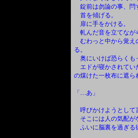
錠前は勿論の事、閂
首を傾げる。
扉に手をかける。
軋んだ音を立てなが
むわっと中から覚え
る。
奥にいけば恐らくも
エドが寝かされてい
の煤けた一枚布に遮ら
「…あ」
呼びかけようとして
そこには人の気配が
ふいに脳裏を過ぎる