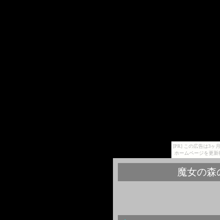
[PR] この広告は
ホームページを更新
魔女の森の