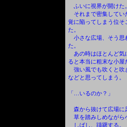
ふいに視界が開けた
それまで密集してい
覚に陥ってしまう位そ
た。
小さな広場、そう思
た。
あの時はほとんど気
ると本当に粗末な小屋
強い風でも吹くと吹
などと思ってしまう。
「…いるのか？」
森から抜けて広場に
草を踏みしめながら
しばし、躊躇する。