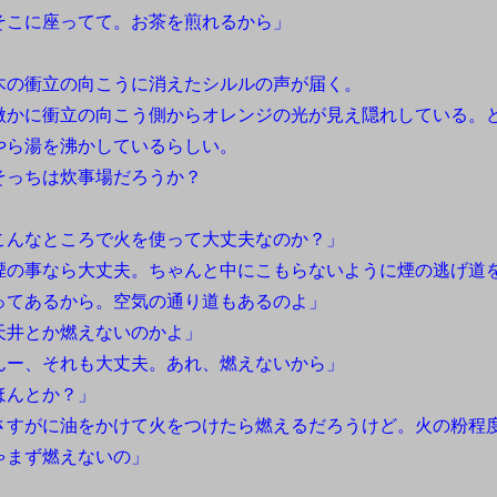
そこに座ってて。お茶を煎れるから」
の衝立の向こうに消えたシルルの声が届く。
かに衝立の向こう側からオレンジの光が見え隠れしている。
やら湯を沸かしているらしい。
っちは炊事場だろうか？
こんなところで火を使って大丈夫なのか？」
煙の事なら大丈夫。ちゃんと中にこもらないように煙の逃げ道
ってあるから。空気の通り道もあるのよ」
天井とか燃えないのかよ」
んー、それも大丈夫。あれ、燃えないから」
ほんとか？」
さすがに油をかけて火をつけたら燃えるだろうけど。火の粉程
ゃまず燃えないの」