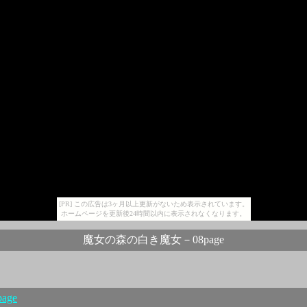
[PR] この広告は3ヶ月以上更新がないため表示されています。
ホームページを更新後24時間以内に表示されなくなります。
魔女の森の白き魔女－08page
age