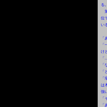
る
第
位
い
「
「
け
「
「
「
「
は
強
「
「