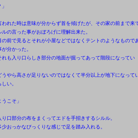
？」
われた時は意味が分からず首を傾げたが、その家の前まで来
ルルの言った事がおぼろげに理解出来た。
の前で見るとそれが小屋などではなくテントのようなもので
事が分かった。
れも入り口らしき部分の地面が掘ってあって階段になってい
。
うやら高さが足りないのではなくて半分以上が地下になって
らしい。
ようこそ」
り口部分の布をまくってエドを手招きするシルル。
少おっかなびっくりな感じで足を踏み入れる。