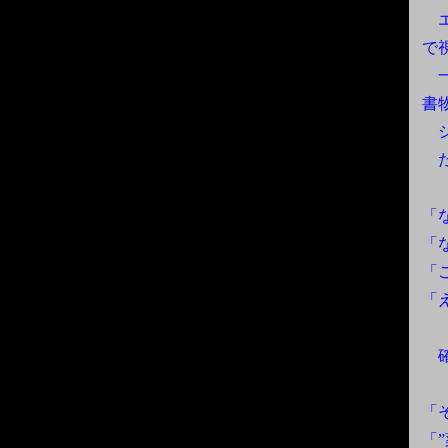
エ
で
一
書
シ
だ
「
「
「
「
確
「
「”