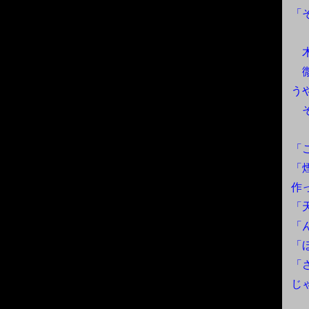
「
木
微
う
そ
「
「
作
「
「
「
「
じ