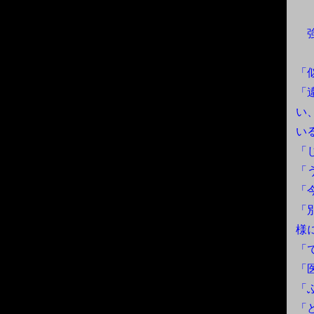
強
「
「
い
い
「
「
「
「
様
「
「
「
「