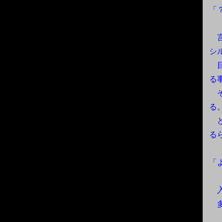
「
言
シ
目
る
そ
る
ど
る
「
入
多