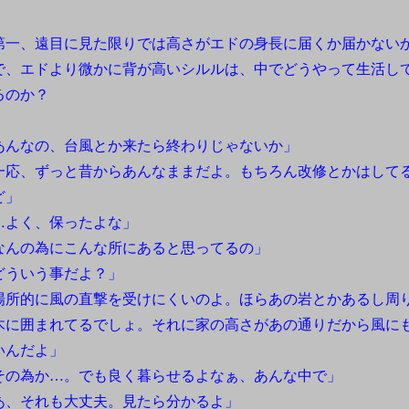
。
一、遠目に見た限りでは高さがエドの身長に届くか届かない
で、エドより微かに背が高いシルルは、中でどうやって生活し
るのか？
あんなの、台風とか来たら終わりじゃないか」
一応、ずっと昔からあんなままだよ。もちろん改修とかはして
ど」
…よく、保ったよな」
なんの為にこんな所にあると思ってるの」
どういう事だよ？」
場所的に風の直撃を受けにくいのよ。ほらあの岩とかあるし周
木に囲まれてるでしょ。それに家の高さがあの通りだから風に
いんだよ」
その為か…。でも良く暮らせるよなぁ、あんな中で」
あ、それも大丈夫。見たら分かるよ」