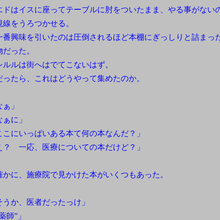
ドはイスに座ってテーブルに肘をついたまま、やる事がない
視線をうろつかせる。
番興味を引いたのは圧倒されるほど本棚にぎっしりと詰まっ
物だった。
ルルは街へはでてこないはず。
ったら、これはどうやって集めたのか。
なぁ」
なぁに」
ここにいっぱいある本て何の本なんだ？」
え？ 一応、医療についての本だけど？」
かに、施療院で見かけた本がいくつもあった。
そうか、医者だったっけ」
薬師”」