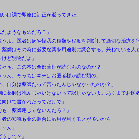
い口調で即座に訂正が返ってきた。
似たようなものだろ？」
違うよ。医者は病や怪我の種類や程度を判断して適切な治療を
、薬師はその為に必要な薬を用途別に調合する。兼ねている人
るけど別物だよ」
じゃぁ、この本は全部薬師が読むものなのか？」
ううん。そっちは本来はお医者様が読む類の」
今、自分は薬師だって言ったんじゃなかったのか？」
別に薬師は読んじゃいけないって訳じゃないよ。あくまでお医
に向けて書かれたってだけで」
でも、薬師用じゃないんだろ？」
医者の知識も薬の調合に応用が利くモノが多いから」
ふ～ん」
どうして？」