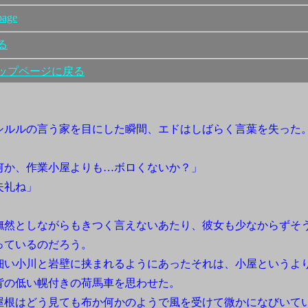
age
る
ップページに戻る
ルルの言う家を目にした瞬間、エドはしばらく言葉を失った
何か、作業小屋よりも…ボロくないか？」
失礼ね」
然としながらもきつく言えないあたり、彼女も少なからずそ
っているのだろう。
い小川と岩壁に挟まれるようにあったそれは、小屋というよ
背の低い幌付きの荷馬車を思わせた。
根はどう見ても布か何かのようで風を受けて微かになびいて