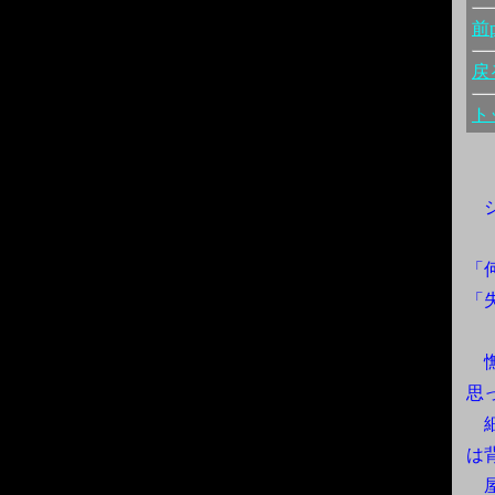
前p
戻
ト
シ
「
「
憮
思
細
は
屋