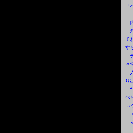
「
内
外
て
す
テ
区
入
り
他
べ
い
エ
こ