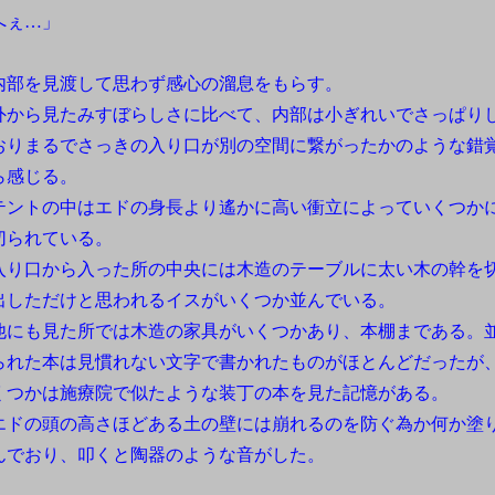
へぇ…」
部を見渡して思わず感心の溜息をもらす。
から見たみすぼらしさに比べて、内部は小ぎれいでさっぱり
おりまるでさっきの入り口が別の空間に繋がったかのような錯
ら感じる。
ントの中はエドの身長より遙かに高い衝立によっていくつか
切られている。
り口から入った所の中央には木造のテーブルに太い木の幹を
出しただけと思われるイスがいくつか並んでいる。
にも見た所では木造の家具がいくつかあり、本棚まである。
られた本は見慣れない文字で書かれたものがほとんどだったが
くつかは施療院で似たような装丁の本を見た記憶がある。
ドの頭の高さほどある土の壁には崩れるのを防ぐ為か何か塗
んでおり、叩くと陶器のような音がした。