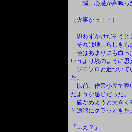
一瞬、心臓が高鳴っ
（火事かっ！？）
思わずかけだそうと
それは煙…らしきも
色はあまりにも白っ
いうより埃のように思
ソロソロと近づいて
た。
以前、作業小屋で嗅
たような感じだった。
確かめようと大きく
と途端にクラッときた
「…え？」