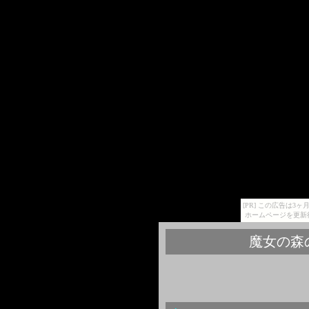
[PR] この広告は
ホームページを更新
魔女の森の