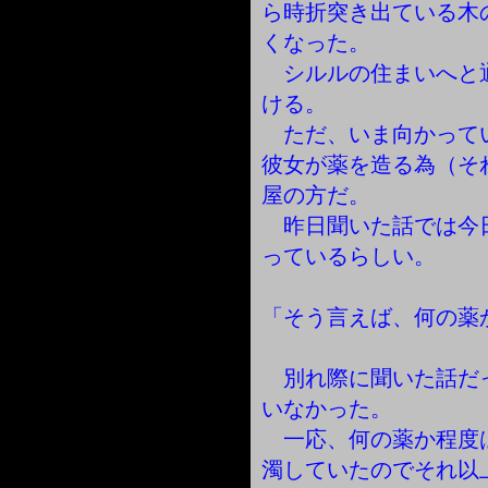
ら時折突き出ている木
くなった。
シルルの住まいへと
ける。
ただ、いま向かって
彼女が薬を造る為（そ
屋の方だ。
昨日聞いた話では今
っているらしい。
「そう言えば、何の薬
別れ際に聞いた話だ
いなかった。
一応、何の薬か程度
濁していたのでそれ以