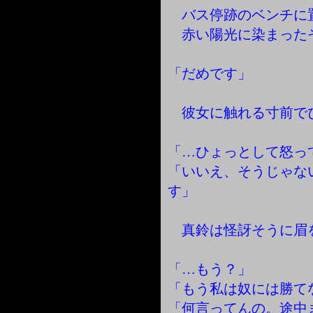
バス停跡のベンチに
赤い陽光に染まった
「だめです」
彼女に触れる寸前で
「…ひょっとして怒っ
「いいえ、そうじゃな
す」
真鈴は怪訝そうに眉
「…もう？」
「もう私は奴には勝て
「何言ってんの。途中