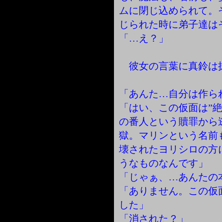
ムに閉じ込められて。
じられた時に弟子達は
「…え？」
彼女の言葉に真鈴は
「あんた…自分は作ら
「はい、この仮面は”
の番人という贖罪から
獄。マリンという名前
壊されたヨリシロの方
うなものなんです」
「じゃぁ、…あんたの
「ありません。この仮
した」
「消された？」