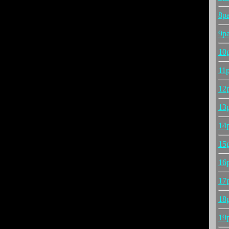
8p
9p
10
11
12
13
14
15
16
17
18
19