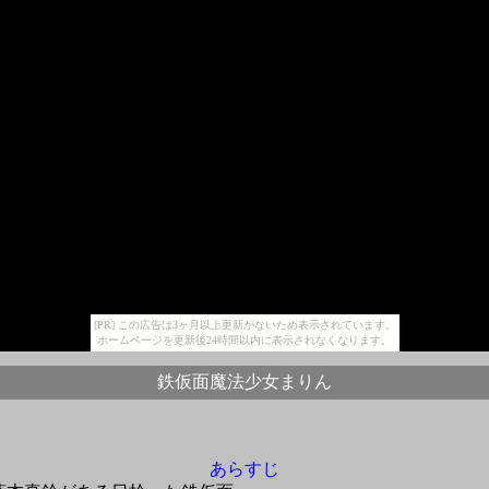
[PR] この広告は3ヶ月以上更新がないため表示されています。
ホームページを更新後24時間以内に表示されなくなります。
鉄仮面魔法少女まりん
あらすじ