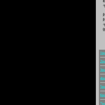
萩
そ
封
封
そ
彼
1p
2p
3p
4p
5p
6p
7p