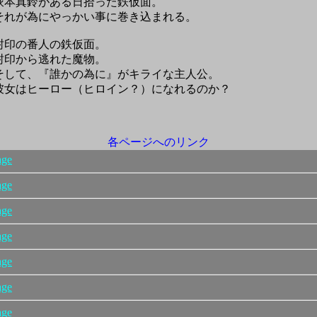
本真鈴がある日拾った鉄仮面。
れが為にやっかい事に巻き込まれる。
印の番人の鉄仮面。
印から逃れた魔物。
して、『誰かの為に』がキライな主人公。
女はヒーロー（ヒロイン？）になれるのか？
各ページへのリンク
age
age
age
age
age
age
age