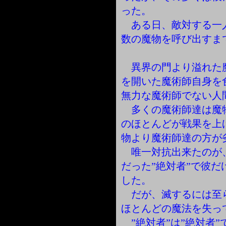
った。
ある日、敵対する一
数の魔物を呼び出すま
異界の門より溢れた
を開いた魔術師自身を
無力な魔術師でない人
多くの魔術師達は魔
のほとんどが戦果を上
物より魔術師達の方が
唯一対抗出来たのが
だった”絶対者”で彼
した。
だが、滅するには至ら
ほとんどの魔法を失っ
”絶対者”は”絶対者