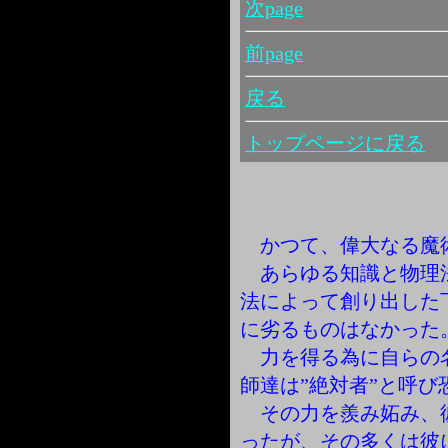
次page
前page
戻る
トップページに戻る
かつて、偉大なる魔
あらゆる知識と物理
法によって創り出した
に劣るものはなかった
力を得る為に自らの
師達は”絶対者”と呼び
その力を羨み妬み、
ったが、その多くは彼