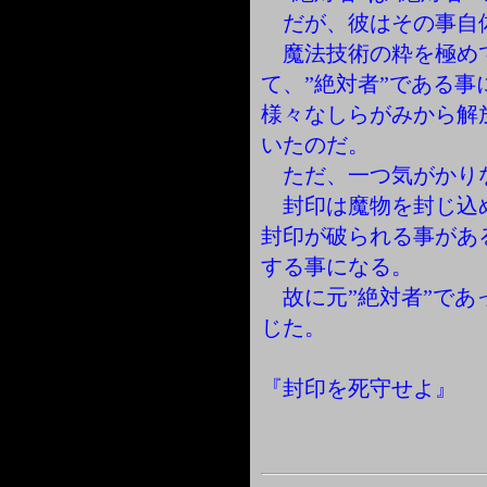
だが、彼はその事自
魔法技術の粋を極め
て、”絶対者”である
様々なしらがみから解
いたのだ。
ただ、一つ気がかり
封印は魔物を封じ込
封印が破られる事があ
する事になる。
故に元”絶対者”であ
じた。
『封印を死守せよ』