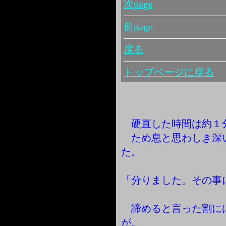
次page
前page
戻る
トップページに戻る
硬直した時間は約１
ため息と思わしき深
た。
「分りました。その事
諦めると言った割に
が。