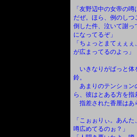
「友野辺中の女帝の噂
だぜ。ほら、例のしつ
倒した件、泣いて謝っ
になってるぞ」
「ちょっとまてぇぇぇ
が広まってるのよっ」
いきなりがばっと体
鈴。
あまりのテンション
ら、彼はとある方を指
指差された香厘はあ
「こぉぉりぃ。あんた
噂広めてるのぉ？」