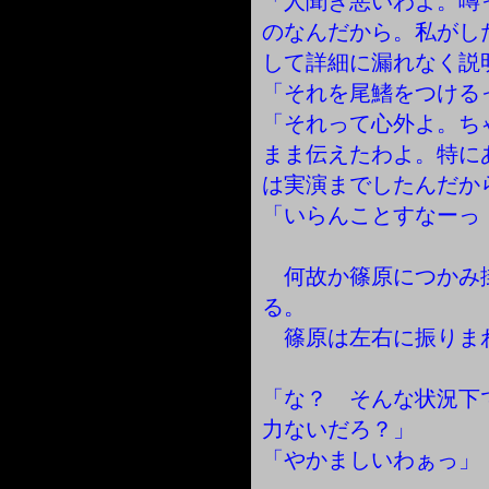
「人聞き悪いわよ。噂
のなんだから。私がし
して詳細に漏れなく説
「それを尾鰭をつける
「それって心外よ。ち
まま伝えたわよ。特に
は実演までしたんだか
「いらんことすなーっ
何故か篠原につかみ
る。
篠原は左右に振りま
「な？ そんな状況下
力ないだろ？」
「やかましいわぁっ」