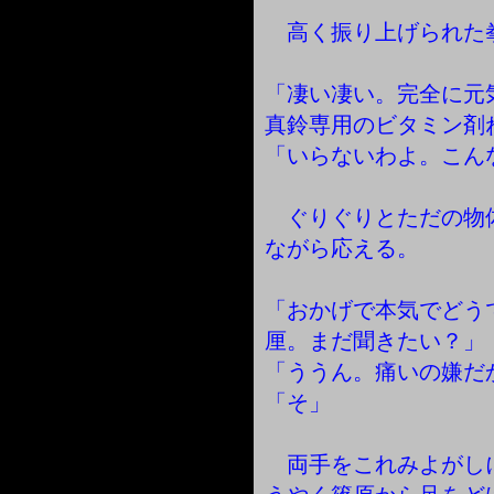
高く振り上げられた
「凄い凄い。完全に元
真鈴専用のビタミン剤
「いらないわよ。こん
ぐりぐりとただの物
ながら応える。
「おかげで本気でどう
厘。まだ聞きたい？」
「ううん。痛いの嫌だ
「そ」
両手をこれみよがし