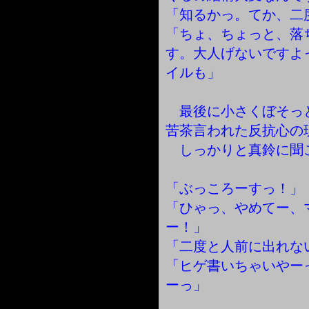
「知るかっ。てか、二
「ちょ、ちょっと、落
す。大人げないですよ
イルも」
最後に小さくぼそっ
苦茶言われた反抗心の
しっかりと真鈴に聞
「ぶっころーすっ！」
「ひゃっ、やめてー、
ー！」
「二度と人前に出れな
「ヒゲ書いちゃいやー
ーっ」