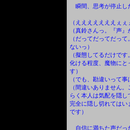
瞬間、思考が停止し
（えええええええぇぇ
（真鈴さんっ。『声』
（だってだってだって
ないっ）
（擬態してるだけです
化ける程度、魔物にと
す）
（でも、勘違いって事
（間違いありません。
らく本人は気配を隠し
完全に隠し切れてはい
です）
自信に満ちた声だっ