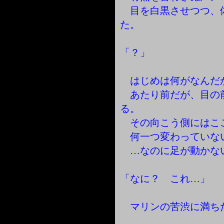
目を白黒させつつ、
た。
「？」
はじめは何がなんだ
あたり前だが、目の
る。
その向こう側にはこ
何一つ変わっていな
…なのに足が動かな
「なに？ これ…」
マリンの苦渋に満ち