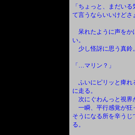
「ちょっと、まだいる
て言うならいいけどさ
呆れたように声をか
い。
少し怪訝に思う真鈴
「…マリン？」
ふいにピリッと痺れ
に走る。
次にぐわんっと視界
一瞬、平行感覚が狂
そうになる所を辛うじ
る。