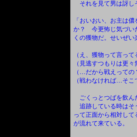
それを見て男は訝し
「おいおい、お主は儂
か？ 今更怖じ気づい
くの獲物だ。せいぜい
（え、獲物って言って
（見逃すつもりは更々
（…だから戦えっての
（戦わなければ…そこ
ごくっとつばを飲ん
追跡している時はそ
って正面から相対して
が流れて来ている。