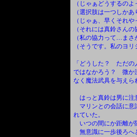
（じゃぁどうするのよ
（選択肢は一つしかあ
（じゃぁ、早くそれや
（それには真鈴さんの
（私の協力って…まさ
（そうです。私のヨリ
「どうした？ ただの
ではなかろう？ 微か
なく魔法武具を与えら
はっと真鈴は男に注
マリンとの会話に意
れていた。
いつの間にか距離が
無意識に一歩後ろへ