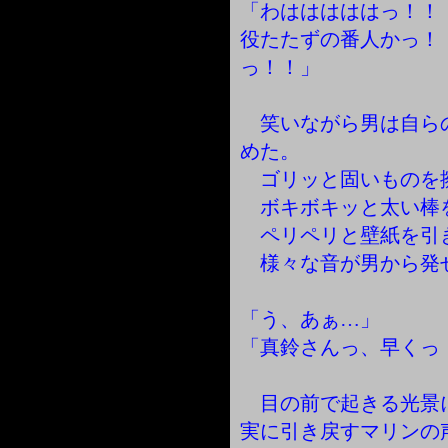
「わはははははっ！！
役たたずの番人かっ！
っ！！」
笑いながら男は自ら
めた。
ゴリッと固いものを
ボキボキッと太い棒
ペリペリと壁紙を引
様々な音が男から発
「う、あぁ…」
「真鈴さんっ、早くっ
目の前で起きる光景
実に引き戻すマリンの