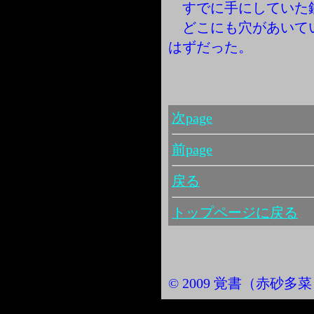
すでに手にしていた
どこにも穴があいて
はずだった。
次page
前page
戻る
トップページに戻る
© 2009 覚書（赤砂多菜） Al