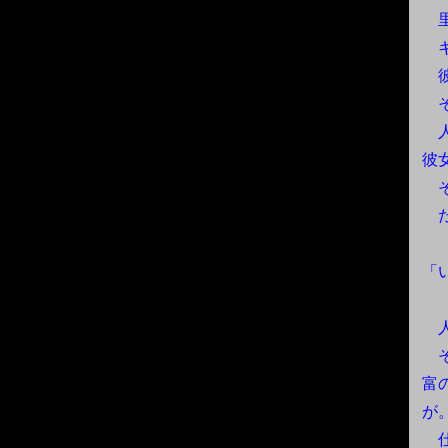
里
キ
彼
そ
人
彼
そ
だ
「
人
そ
富
が
仕