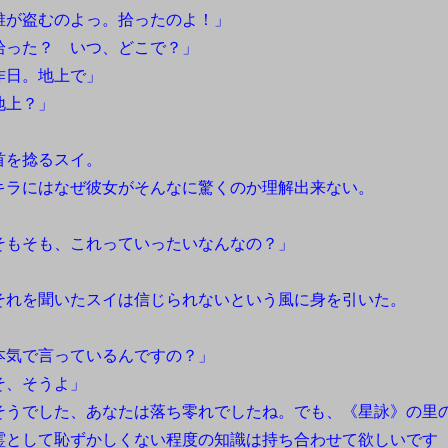
誰が盗むのよっ。拾ったのよ！」
拾った？ いつ、どこで？」
昨日。地上で」
地上？」
を捻るスイ。
ラにはなぜ彼女がそんなに驚くのか理解出来ない。
そもそも、これっていったいなんなの？」
れを聞いたスイは信じられないという風に身を引いた。
本気で言っているんですの？」
そ、そうよ」
そうでした、あなたは落ち零れでしたね。でも、《星詠》の里
霊として恥ずかしくない程度の知識は持ち合わせて欲しいです