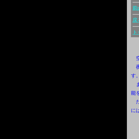
前p
戻
ト
空
夜
す
ま
能
た
に