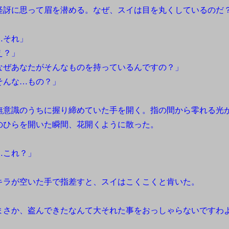
訝に思って眉を潜める。なぜ、スイは目を丸くしているのだ
…それ」
え？」
なぜあなたがそんなものを持っているんですの？」
そんな…もの？」
意識のうちに握り締めていた手を開く。指の間から零れる光
のひらを開いた瞬間、花開くように散った。
…これ？」
ラが空いた手で指差すと、スイはこくこくと肯いた。
まさか、盗んできたなんて大それた事をおっしゃらないですわ
」