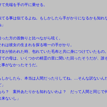
けて先端を手の平に乗せる。
似てる事は似てるよね。もしかしたら手がかりになるかも知れ
ね」
った方の首飾りと比べながら呟く。
れは彼女の生まれを探る唯一の手がかり。
女が拾われた時、包れていた毛布と共に身につけていたもの
ての母は、いくつかの精霊の里に聞いた回ったそうだが、誰
た事がなかったそうだ。
もしかしたら、本当は人間だったりしてね。…そんな訳ないん
ど」
あら？ 案外あたりかも知れないわよ？ だって人間と同じで
出来ないし」