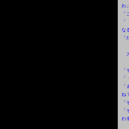
わ
「
「
な
「
ス
「
「
「
ね
「
「
わ