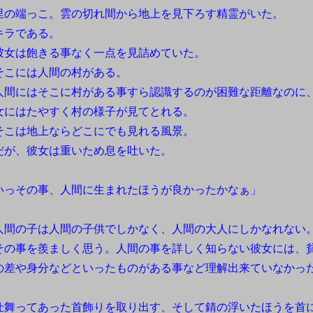
の端っこ。雲の切れ間から地上を見下ろす精霊がいた。
ラである。
女は飽きる事なく一点を見詰めていた。
こには人間の村がある。
間にはそこに村がある事すら認識するのが困難な距離なのに
女にはたやすく村の様子が見てとれる。
こは地上ならどこにでも見れる風景。
が、彼女は重いため息を吐いた。
いっその事、人間に生まれたほうが良かったかなぁ」
間の子は人間の子供でしかなく、人間の大人にしかなれない
の事を羨ましく思う。人間の事を詳しく知らない彼女には、
の差や身分などといったものがある事など理解出来ていなかっ
。
舞ってあった首飾りを取り出す、そして錆の浮いたほうを首