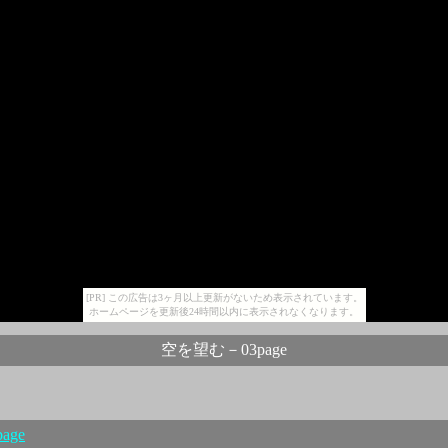
[PR] この広告は3ヶ月以上更新がないため表示されています。
ホームページを更新後24時間以内に表示されなくなります。
空を望む－03page
age