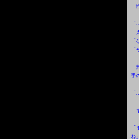
怪
「
「
「
「
無
手
「
キ
「
ね