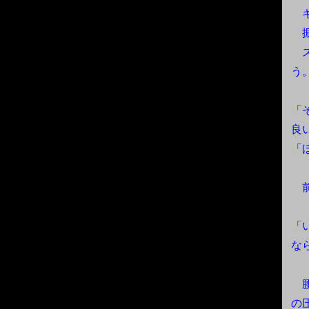
キ
振
ス
う
「
良
「
前
「
な
腰
の