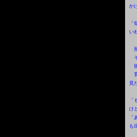
か
「
い
拾
そ
彼
育
見
「
け
「
も