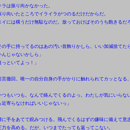
ラは振り向かなかった。
り向いたところでイライラがつのるだけだからだ。
イには構うだけ無駄なのだ。放っておけばそのうち飽きるだ
。
その手に持ってるのはあの汚い首飾りかしら。いい加減捨てた
いんじゃないかしら」
ほっといてよっ！」
言撤回。唯一の自分自身の手がかりに触れられてカッとなる
いつもいつも。なんで絡んでくるのよっ。わたしが気にいらな
ら近寄らなければいいじゃないっ」
に手をあてて睨みつける。飛んでくるはずの嫌味に備えて意
圧力を高める。だが、いつまでたっても返ってこない。