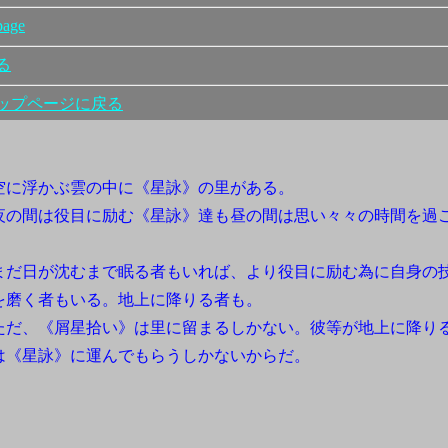
age
る
ップページに戻る
に浮かぶ雲の中に《星詠》の里がある。
の間は役目に励む《星詠》達も昼の間は思い々々の時間を過
。
だ日が沈むまで眠る者もいれば、より役目に励む為に自身の
を磨く者もいる。地上に降りる者も。
だ、《屑星拾い》は里に留まるしかない。彼等が地上に降り
は《星詠》に運んでもらうしかないからだ。