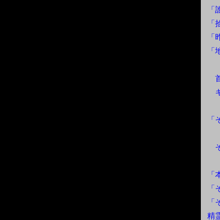
「
「
「
「
首
キ
「
そ
「
「
「
精