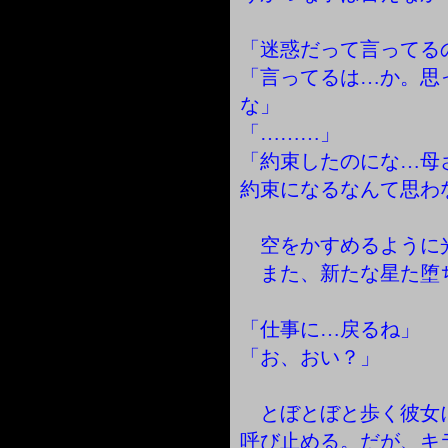
「迷惑だって言ってる
「言ってるは…か。思
な」
「………」
「約束したのにな…母
約束になるなんて思わ
空をかすめるように
また、新たな星た堕
「仕事に…戻るね」
「お、おい？」
とぼとぼと歩く彼女
呼び止める。だが、キ