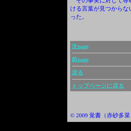
その事実に対して尊
ける言葉が見つからな
った。
次page
前page
戻る
トップページに戻る
© 2009 覚書（赤砂多菜） Al