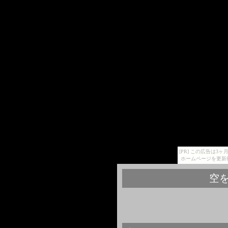
[PR] この広告は
ホームページを更新
空を