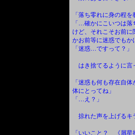
「落ち零れに身の程を
「…確かにこいつは落
けど、それこそお前に
かお前等に迷惑でもか
「迷惑…ですって？」
はき捨てるように言
「迷惑も何も存在自体
体にとってね」
「…え？」
掠れた声を上げるキ
「いいこと？ 《屑星