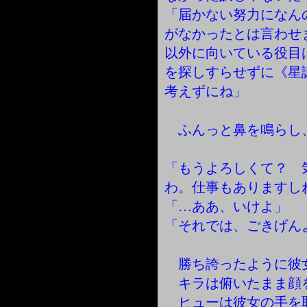
「届かない努力になん
がなかったとは言わせ
以外に向いている役目
を探しすらせずに《星
考えずにね」
ふんっと鼻を鳴らし
「もうよろしくて？ 
わ。仕事もありますし
「…ああ、いけよ」
「それでは、ごきげん
勝ち誇ったように彼
キラは俯いたまま顔
ヒューは彼女の手を