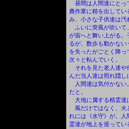
昼間は人間達にとっ
農作業に精を出してい
み、小さな子供達は汚
ふいに突風が吹いて
が宙へと舞い上がる。
るが、数歩も動かない
を失ったがごとく降っ
次々と転んでいく。
それを見た老人達や
んだ当人達は照れ隠し
人間達は気付かない
だと。
大地に属する精霊達
風だけではなく、火
れには《水守》が。人
霊達が地上を巡ってい