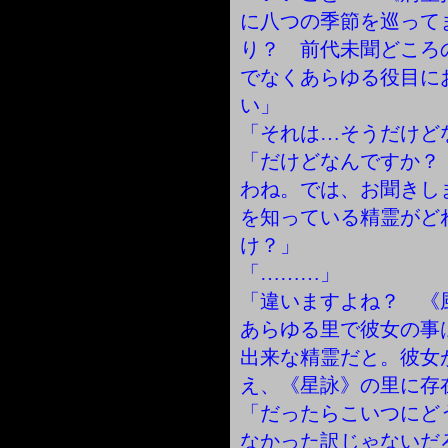
に八つの季節を巡って
り？ 前代未聞どころ
でなくあらゆる役目に
い」
「それは…そうだけど
「だけどなんですか？
わね。では、お聞きし
を知っている精霊がど
け？」
「………」
「違いますよね？ 《
あらゆる里で彼女の事
出来な精霊だと。彼女
え、《星詠》の里に存
「だったらこいつにど
なかった訳じゃないだ