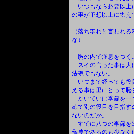
いつもなら必要以上
の事が予想以上に堪え
（落ち零れと言われる
な）
胸の内で溜息をつく
スイの言った事は大
法螺でもない。
いつまで経っても役
える事は里にとって恥
たいていは季節を一
めて別の役目を目指す
ないのだが。
すでに八つの季節を
侮蔑であるのも少なく