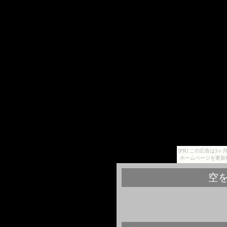
[PR] この広告は
ホームページを更新
空を