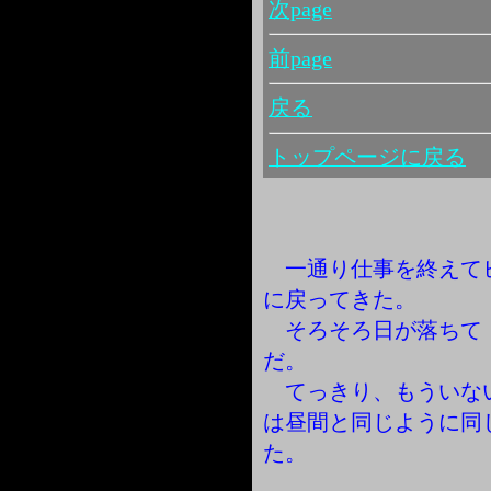
次page
前page
戻る
トップページに戻る
一通り仕事を終えて
に戻ってきた。
そろそろ日が落ちて
だ。
てっきり、もういな
は昼間と同じように同
た。