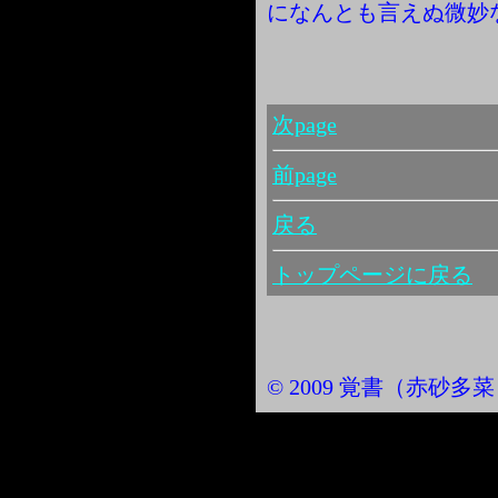
になんとも言えぬ微妙
次page
前page
戻る
トップページに戻る
© 2009 覚書（赤砂多菜） Al