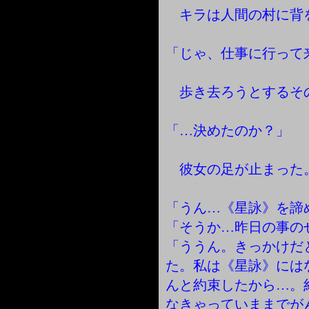
キラは人間の村に背
「じゃ、仕事に行って
歩き去ろうとするそ
「…決めたのか？」
彼女の足が止まった
「うん…《星詠》を諦
「そうか…昨日の事の
「ううん。きっかけだ
た。私は《星詠》には
んと約束したから…。
なきゃっていままでが