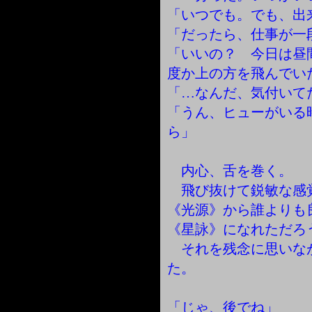
「いつでも。でも、出
「だったら、仕事が一
「いいの？ 今日は昼
度か上の方を飛んでい
「…なんだ、気付いて
「うん、ヒューがいる
ら」
内心、舌を巻く。
飛び抜けて鋭敏な感
《光源》から誰よりも
《星詠》になれただろ
それを残念に思いな
た。
「じゃ、後でね」