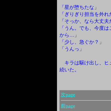
「星が堕ちたな」
「ぎりぎり担当を外れ
「そっか、なら大丈夫
「うん。でも、今度は
から…」
「少し、急ぐか？」
「うんっ」
キラは駆け出し、ヒ
続いた。
次page
前page