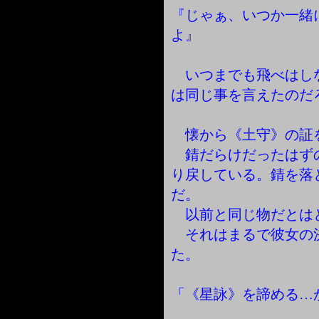
『じゃぁ、いつか一緒
よ』
いつまでも飛べはし
は同じ事を言えたのだ
懐から《土守》の証
錆だらけだったはず
り戻している。錆を落
だ。
以前と同じ物だとは
それはまるで彼女の
た。
「《星詠》を諦める…