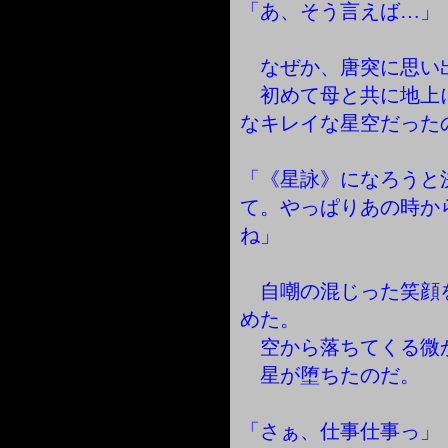
「あ、そう言えば…」
なぜか、唐突に思い
初めて母と共に地上
なキレイな星空だった
「《星詠》になろうと
て。やっぱりあの時か
ね」
自嘲の混じった笑顔
めた。
空から落ちてくる微
星が堕ちたのだ。
「さぁ、仕事仕事っ」