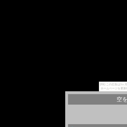
[PR] この広告は
ホームページを更新
空を