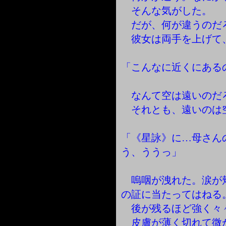
そんな気がした。
だが、何が違うのだ
彼女は両手を上げて
「こんなに近くにある
なんて空は遠いのだ
それとも、遠いのは
「《星詠》に…母さん
う、ううっ」
嗚咽が洩れた。涙が
の証に当たってはねる
後が残るほど強く々
皮膚が薄く切れて微